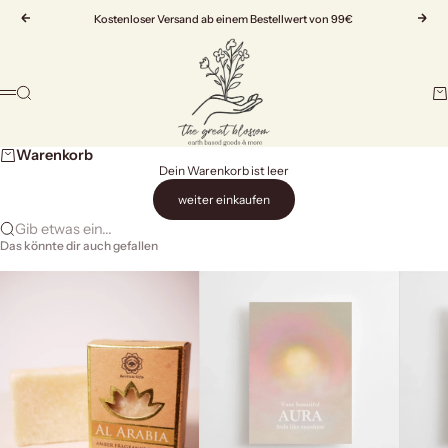
Zum Inhalt springen
Zurück
Kostenloser Versand ab einem Bestellwert von 99€
Vor
The Great Blossom
Suche
Wa
Menü
Warenkorb
Dein Warenkorb ist leer
weiter einkaufen
Gib etwas ein...
Das könnte dir auch gefallen