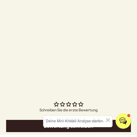
"I Am Grateful" Räuc
Angebo
€5,00
Schreiben Sie die erste Bewertung
Deine Mini-Kristall Analyse starten.
Bewertung schreiben