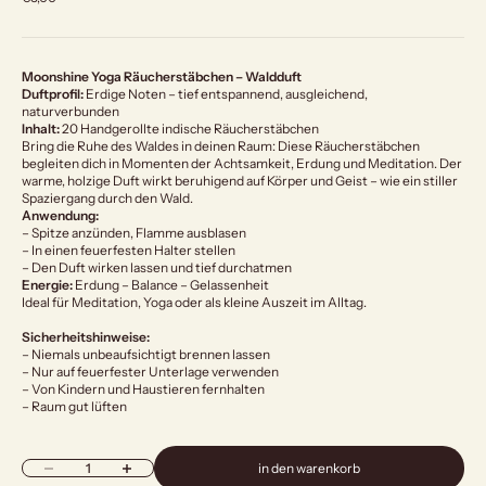
Moonshine Yoga Räucherstäbchen – Waldduft
Duftprofil:
Erdige Noten – tief entspannend, ausgleichend,
naturverbunden
Inhalt:
20 Handgerollte indische Räucherstäbchen
Bring die Ruhe des Waldes in deinen Raum: Diese Räucherstäbchen
begleiten dich in Momenten der Achtsamkeit, Erdung und Meditation. Der
warme, holzige Duft wirkt beruhigend auf Körper und Geist – wie ein stiller
Spaziergang durch den Wald.
Anwendung:
– Spitze anzünden, Flamme ausblasen
– In einen feuerfesten Halter stellen
– Den Duft wirken lassen und tief durchatmen
Energie:
Erdung – Balance – Gelassenheit
Ideal für Meditation, Yoga oder als kleine Auszeit im Alltag.
Sicherheitshinweise:
– Niemals unbeaufsichtigt brennen lassen
– Nur auf feuerfester Unterlage verwenden
– Von Kindern und Haustieren fernhalten
– Raum gut lüften
Anzahl verringern
Anzahl erhöhen
in den warenkorb