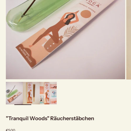
bild
vergrößern
"Tranquil Woods" Räucherstäbchen
Angebot
€5,00