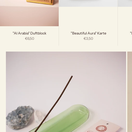
"Beautiful Aura" Karte
"
"Al Arabia" Duftblock
Angebot
Angebot
€3,50
€6,50