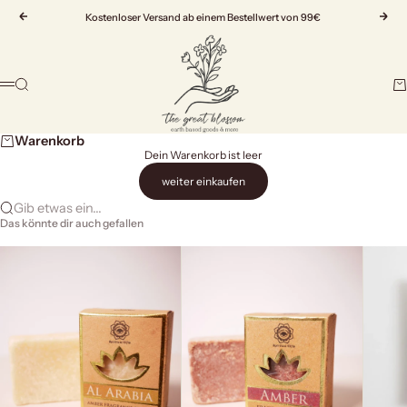
Zum Inhalt springen
Zurück
Kostenloser Versand ab einem Bestellwert von 99€
Vor
The Great Blossom
Suche
Wa
Menü
Warenkorb
Dein Warenkorb ist leer
weiter einkaufen
Gib etwas ein...
Das könnte dir auch gefallen