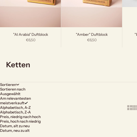
"
"Al Arabia" Duftblock
"Amber" Duftblock
Angebot
Angebot
€6,50
€6,50
Ketten
Sortieren
Sortieren nach
Ausgewählt
Am relevantesten
meistverkauft
Show 
Sh
Alphabetisch, A-Z
Alphabetisch, Z-A
Preis, niedrig nach hoch
Preis, hoch nach niedrig
Datum, alt zu neu
Datum, neu zu alt