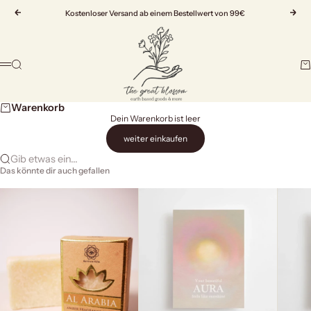
Zum Inhalt springen
Zurück
Kostenloser Versand ab einem Bestellwert von 99€
Vor
The Great Blossom
Suche
Wa
Menü
Warenkorb
Dein Warenkorb ist leer
weiter einkaufen
Gib etwas ein...
Das könnte dir auch gefallen