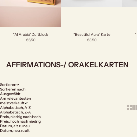
"Beautiful Aura" Karte
"
"Al Arabia" Duftblock
Angebot
Angebot
€3,50
€6,50
AFFIRMATIONS-/ ORAKELKARTEN
Sortieren
Sortieren nach
Ausgewählt
Am relevantesten
meistverkauft
Show 
Sh
Alphabetisch, A-Z
Alphabetisch, Z-A
Preis, niedrig nach hoch
Preis, hoch nach niedrig
Datum, alt zu neu
Datum, neu zu alt