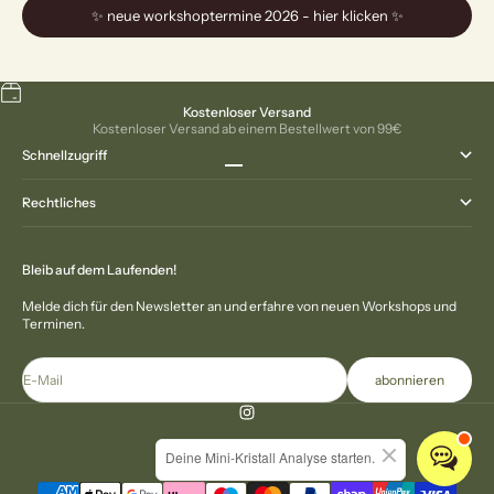
✨ neue workshoptermine 2026 - hier klicken ✨
Kostenloser Versand
Kostenloser Versand ab einem Bestellwert von 99€
Schnellzugriff
Gehe zu Element 1
Gehe zu Element 2
Gehe zu Element 3
Gehe zu Element 4
Rechtliches
Bleib auf dem Laufenden!
Melde dich für den Newsletter an und erfahre von neuen Workshops und
Terminen.
E-Mail
abonnieren
Deine Mini-Kristall Analyse starten.
© 2026 - The Great Blossom