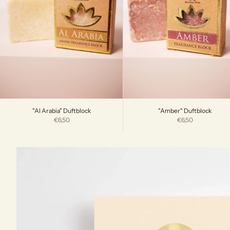
"Al Arabia" Duftblock
"Amber" Duftblock
Angebot
Angebot
€6,50
€6,50