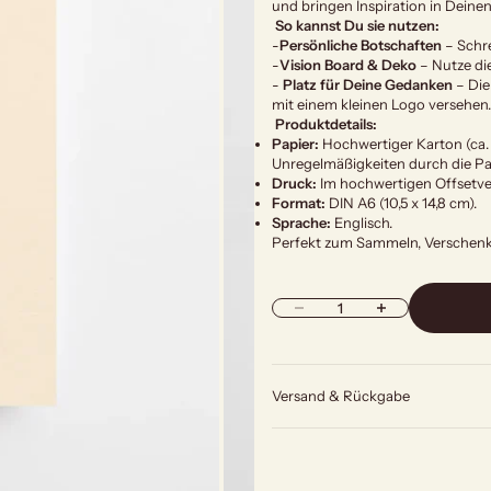
und bringen Inspiration in Deinen
So kannst Du sie nutzen:
-
Persönliche Botschaften
– Schre
-
Vision Board & Deko
– Nutze die
-
Platz für Deine Gedanken
– Die
mit einem kleinen Logo versehen.
Produktdetails:
Papier:
Hochwertiger Karton (ca.
Unregelmäßigkeiten durch die Pa
Druck:
Im hochwertigen Offsetver
Format:
DIN A6 (10,5 x 14,8 cm).
Sprache:
Englisch.
Perfekt zum Sammeln, Verschenken
Anzahl verringern
Anzahl erhöhen
Versand & Rückgabe