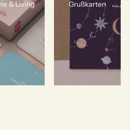
e & Living
Grußkarten