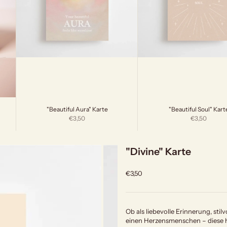
"Beautiful Aura" Karte
"Beautiful Soul" Kart
Angebot
Angebot
€3,50
€3,50
"Divine" Karte
Angebot
€3,50
Ob als liebevolle Erinnerung, sti
einen Herzensmenschen – diese h