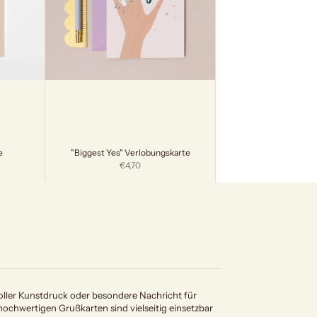
e
"Biggest Yes" Verlobungskarte
Angebot
€4,70
lvoller Kunstdruck oder besondere Nachricht für
ochwertigen Grußkarten sind vielseitig einsetzbar