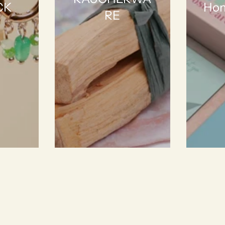
CK
Hom
RE
in den warenkorb