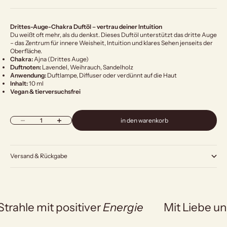
Drittes-Auge-Chakra Duftöl – vertrau deiner Intuition
Du weißt oft mehr, als du denkst. Dieses Duftöl unterstützt das dritte Auge
– das Zentrum für innere Weisheit, Intuition und klares Sehen jenseits der
Oberfläche.
Chakra:
Ajna (Drittes Auge)
Duftnoten:
Lavendel, Weihrauch, Sandelholz
Anwendung:
Duftlampe, Diffuser oder verdünnt auf die Haut
Inhalt:
10 ml
Vegan & tierversuchsfrei
Anzahl verringern
Anzahl erhöhen
in den warenkorb
Versand & Rückgabe
Strahle mit positiver
Energie
Mit Liebe un