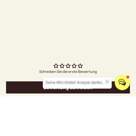
"Bright Future"
Angebo
€4,70
Schreiben Sie die erste Bewertung
Deine Mini-Kristall Analyse starten.
Bewertung schreiben
Entdecken Sie unsere Kollektionen