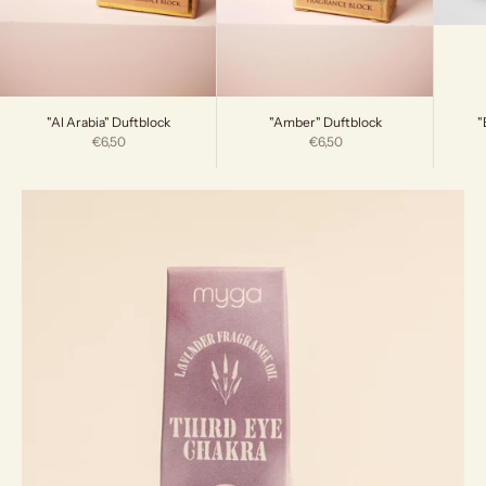
"
"Al Arabia" Duftblock
"Amber" Duftblock
Angebot
Angebot
€6,50
€6,50