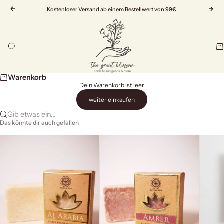
Zum Inhalt springen
Zurück
Kostenloser Versand ab einem Bestellwert von 99€
Vor
The Great Blossom
Suche
Wa
Menü
Warenkorb
Dein Warenkorb ist leer
weiter einkaufen
Gib etwas ein...
Das könnte dir auch gefallen