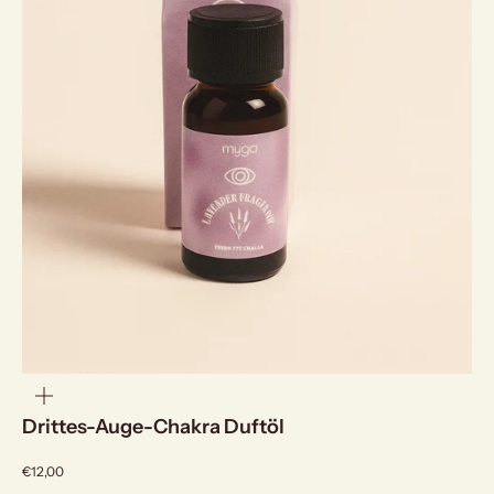
bild
vergrößern
Drittes-Auge-Chakra Duftöl
Angebot
€12,00