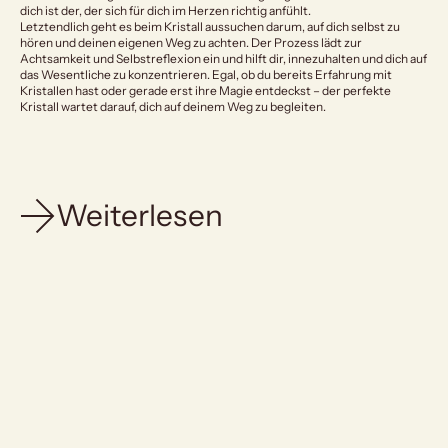
dich ist der, der sich für dich im Herzen richtig anfühlt.
Letztendlich geht es beim Kristall aussuchen darum, auf dich selbst zu
hören und deinen eigenen Weg zu achten. Der Prozess lädt zur
Achtsamkeit und Selbstreflexion ein und hilft dir, innezuhalten und dich auf
das Wesentliche zu konzentrieren. Egal, ob du bereits Erfahrung mit
Kristallen hast oder gerade erst ihre Magie entdeckst – der perfekte
Kristall wartet darauf, dich auf deinem Weg zu begleiten.
Weiterlesen