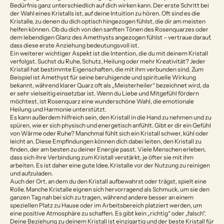
Bedürfnis ganz unterschiedlich auf dich wirken kann. Der erste Schritt bei
der Wahl eines Kristalls ist, auf deine Intuition zu hören. Oft sind es die
Kristalle, zu denen du dich optisch hingezogen fühlst, die dir am meisten
helfen können. Ob du dich von den sanften Tönen des Rosenquarzes oder
dem lebendigen Glanz des Amethysts angezogen fühlst – vertraue darauf,
dass diese erste Anziehung bedeutungsvoll ist.
Ein weiterer wichtiger Aspekt ist die Intention, die du mit deinem Kristall
verfolgst. Suchst du Ruhe, Schutz, Heilung oder mehr Kreativität? Jeder
Kristall hat bestimmte Eigenschaften, die mit ihm verbunden sind. Zum
Beispiel ist Amethyst für seine beruhigende und spirituelle Wirkung
bekannt, während klarer Quarz oft als „Meisterheiler“ bezeichnet wird, da
er sehr vielseitig einsetzbar ist. Wenn du Liebe und Mitgefühl fördern
möchtest, ist Rosenquarz eine wunderschöne Wahl, die emotionale
Heilung und Harmonie unterstützt.
Es kann außerdem hilfreich sein, den Kristall in die Hand zu nehmen und zu
spüren, wie er sich physisch und energetisch anfühlt. Gibt er dir ein Gefühl
von Wärme oder Ruhe? Manchmal fühlt sich ein Kristall schwer, kühl oder
leicht an. Diese Empfindungen können dich dabei leiten, den Kristall zu
finden, der am besten zu deiner Energie passt. Viele Menschen erleben,
dass sich ihre Verbindung zum Kristall verstärkt, je öfter sie mit ihm
arbeiten. Es ist daher eine gute Idee, Kristalle vor der Nutzung zu reinigen
und aufzuladen.
Auch der Ort, an dem du den Kristall aufbewahrst oder trägst, spielt eine
Rolle. Manche Kristalle eignen sich hervorragend als Schmuck, um sie den
ganzen Tag nah bei sich zu tragen, während andere besser an einem
speziellen Platz zu Hause oder im Arbeitsbereich platziert werden, um
eine positive Atmosphäre zu schaffen. Es gibt kein „richtig“ oder „falsch“.
Deine Beziehung zu deinem Kristall ist einzigartig und der beste Kristall für