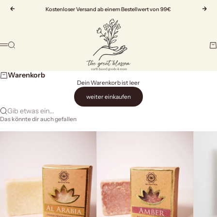
Zum Inhalt springen
Zurück
Kostenloser Versand ab einem Bestellwert von 99€
Vor
The Great Blossom
Suche
Wa
Menü
Warenkorb
Dein Warenkorb ist leer
weiter einkaufen
Gib etwas ein...
Das könnte dir auch gefallen