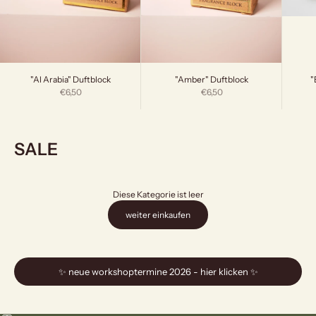
"
"Al Arabia" Duftblock
"Amber" Duftblock
Angebot
Angebot
€6,50
€6,50
SALE
Diese Kategorie ist leer
weiter einkaufen
✨ neue workshoptermine 2026 - hier klicken ✨