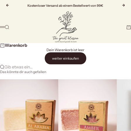
Zum Inhalt springen
Zurück
Kostenloser Versand ab einem Bestellwert von 99€
Vor
The Great Blossom
Suche
Wa
Menü
Warenkorb
Dein Warenkorb ist leer
weiter einkaufen
Gib etwas ein...
Das könnte dir auch gefallen