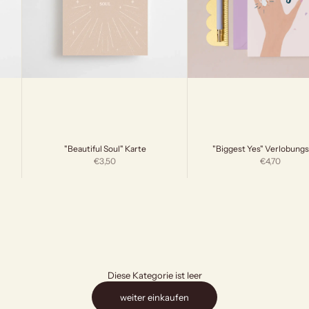
"Beautiful Soul" Karte
"Biggest Yes" Verlobungs
Angebot
Angebot
€3,50
€4,70
Diese Kategorie ist leer
weiter einkaufen