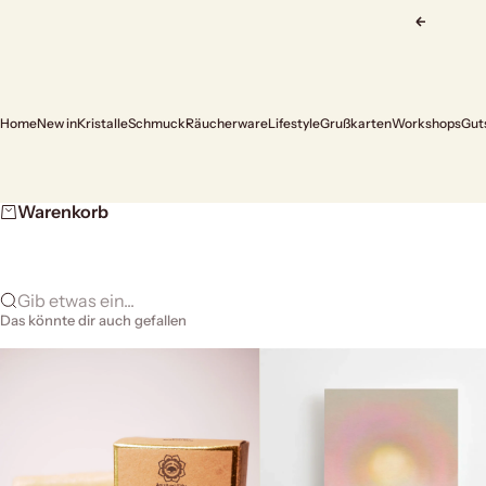
Zum Inhalt springen
Zurück
Home
New in
Kristalle
Schmuck
Räucherware
Lifestyle
Grußkarten
Workshops
Gut
Warenkorb
Gib etwas ein...
Das könnte dir auch gefallen