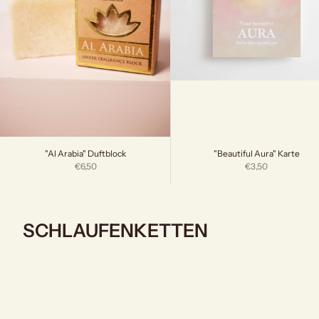
"Beautiful Aura" Karte
"Al Arabia" Duftblock
Angebot
Angebot
€3,50
€6,50
SCHLAUFENKETTEN