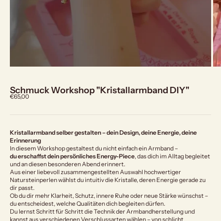
Schmuck Workshop "Kristallarmband DIY"
Angebot
€65,00
Kristallarmband selber gestalten – dein Design, deine Energie, deine
Erinnerung
In diesem Workshop gestaltest du nicht einfach ein Armband –
du erschaffst dein persönliches Energy-Piece
, das dich im Alltag begleitet
und an diesen besonderen Abend erinnert.
Aus einer liebevoll zusammengestellten Auswahl hochwertiger
Natursteinperlen wählst du intuitiv die Kristalle, deren Energie gerade zu
dir passt.
Ob du dir mehr Klarheit, Schutz, innere Ruhe oder neue Stärke wünschst –
du entscheidest, welche Qualitäten dich begleiten dürfen.
Du lernst Schritt für Schritt die Technik der Armbandherstellung und
kannst aus verschiedenen Verschlussarten wählen – von schlicht