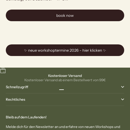
book now
✨ neue workshoptermine 2026 - hier klicken ✨
Kostenloser Versand
Kostenloser Versand ab einem Bestellwert von 99€
Schnellzugriff
Gehe zu Element 1
Gehe zu Element 2
Gehe zu Element 3
Gehe zu Element 4
Rechtliches
Bleib auf dem Laufenden!
Melde dich für den Newsletter an und erfahre von neuen Workshops und