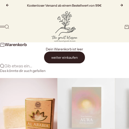
Zum Inhalt springen
Zurück
Kostenloser Versand ab einem Bestellwert von 99€
Vor
The Great Blossom
Suche
Wa
Menü
Warenkorb
Dein Warenkorb ist leer
weiter einkaufen
Gib etwas ein...
Das könnte dir auch gefallen