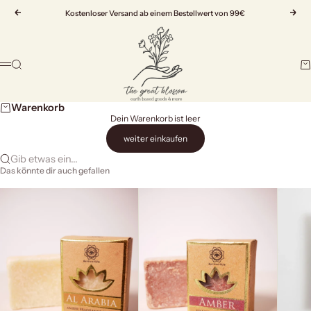
Zum Inhalt springen
Zurück
Kostenloser Versand ab einem Bestellwert von 99€
Vor
The Great Blossom
Suche
Wa
Menü
Warenkorb
Dein Warenkorb ist leer
weiter einkaufen
Gib etwas ein...
Das könnte dir auch gefallen