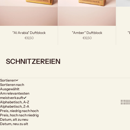
"
"Al Arabia" Duftblock
"Amber" Duftblock
Angebot
Angebot
€6,50
€6,50
SCHNITZEREIEN
Sortieren
Sortieren nach
Ausgewählt
Am relevantesten
meistverkauft
Show 
Sh
Alphabetisch, A-Z
Alphabetisch, Z-A
Preis, niedrig nach hoch
Preis, hoch nach niedrig
Datum, alt zu neu
Datum, neu zu alt