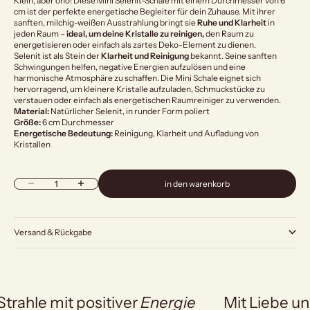
Klein, aber oho! Diese Mini Selenit-Schale mit einem Durchmesser von 6
cm ist der perfekte energetische Begleiter für dein Zuhause. Mit ihrer
sanften, milchig-weißen Ausstrahlung bringt sie
Ruhe und Klarheit
in
jeden Raum –
ideal, um deine Kristalle zu reinigen,
den Raum zu
energetisieren oder einfach als zartes Deko-Element zu dienen.
Selenit ist als Stein der
Klarheit und Reinigung
bekannt. Seine sanften
Schwingungen helfen, negative Energien aufzulösen und eine
harmonische Atmosphäre zu schaffen. Die Mini Schale eignet sich
hervorragend, um kleinere Kristalle aufzuladen, Schmuckstücke zu
verstauen oder einfach als energetischen Raumreiniger zu verwenden.
Material:
Natürlicher Selenit, in runder Form poliert
Größe:
6 cm Durchmesser
Energetische Bedeutung:
Reinigung, Klarheit und Aufladung von
Kristallen
Anzahl verringern
Anzahl erhöhen
in den warenkorb
Versand & Rückgabe
Strahle mit positiver
Energie
Mit Liebe un