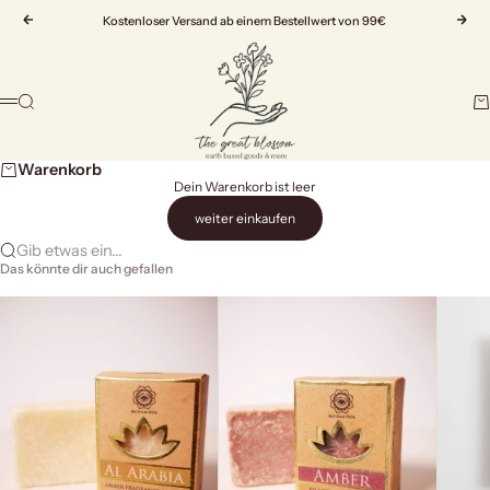
Zum Inhalt springen
Zurück
Kostenloser Versand ab einem Bestellwert von 99€
Vor
The Great Blossom
Suche
Wa
Menü
Warenkorb
Dein Warenkorb ist leer
weiter einkaufen
Gib etwas ein...
Das könnte dir auch gefallen