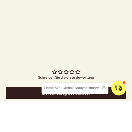
"Bright Future"
Angebo
€4,70
Schreiben Sie die erste Bewertung
Deine Mini-Kristall Analyse starten.
Bewertung schreiben