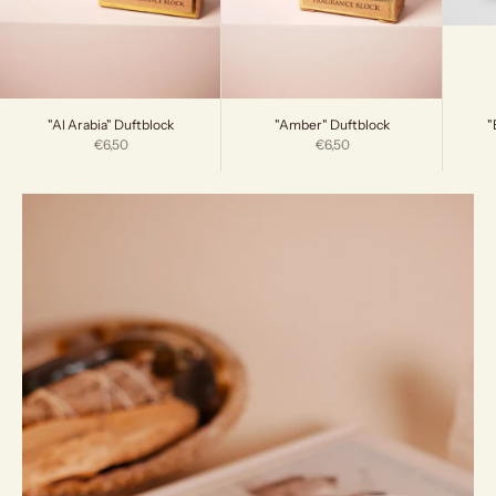
"
"Al Arabia" Duftblock
"Amber" Duftblock
Angebot
Angebot
€6,50
€6,50