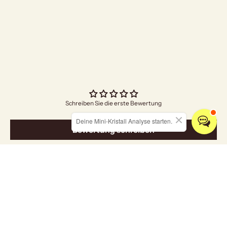
"I Am Grateful" Räuc
Angebo
€5,00
Schreiben Sie die erste Bewertung
Deine Mini-Kristall Analyse starten.
Bewertung schreiben
Entdecken Sie unsere Kollektionen