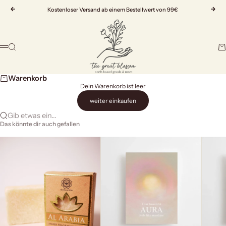
Zum Inhalt springen
Zurück
Kostenloser Versand ab einem Bestellwert von 99€
Vor
The Great Blossom
Suche
Wa
Menü
Warenkorb
Dein Warenkorb ist leer
weiter einkaufen
Gib etwas ein...
Das könnte dir auch gefallen