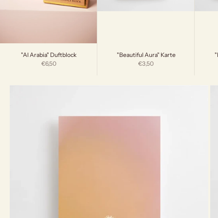
"Beautiful Aura" Karte
"
"Al Arabia" Duftblock
Angebot
Angebot
€3,50
€6,50