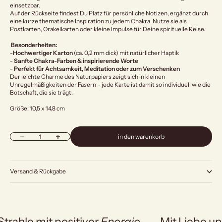
einsetzbar.
Auf der Rückseite findest Du Platz für persönliche Notizen, ergänzt durch
eine kurze thematische Inspiration zu jedem Chakra. Nutze sie als
Postkarten, Orakelkarten oder kleine Impulse für Deine spirituelle Reise.
Besonderheiten:
-
Hochwertiger Karton
(ca. 0,2 mm dick) mit natürlicher Haptik
-
Sanfte Chakra-Farben & inspirierende Worte
-
Perfekt für Achtsamkeit, Meditation oder zum Verschenken
Der leichte Charme des Naturpapiers zeigt sich in kleinen
Unregelmäßigkeiten der Fasern – jede Karte ist damit so individuell wie die
Botschaft, die sie trägt.
Größe: 10,5 x 14,8 cm
Anzahl verringern
Anzahl erhöhen
in den warenkorb
Versand & Rückgabe
Strahle mit positiver
Energie
Mit Liebe un