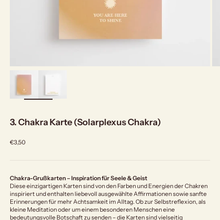
bild
vergrößern
3. Chakra Karte (Solarplexus Chakra)
Angebot
€3,50
Chakra-Grußkarten – Inspiration für Seele & Geist
Diese einzigartigen Karten sind von den Farben und Energien der Chakren
inspiriert und enthalten liebevoll ausgewählte Affirmationen sowie sanfte
Erinnerungen für mehr Achtsamkeit im Alltag. Ob zur Selbstreflexion, als
kleine Meditation oder um einem besonderen Menschen eine
bedeutungsvolle Botschaft zu senden – die Karten sind vielseitig