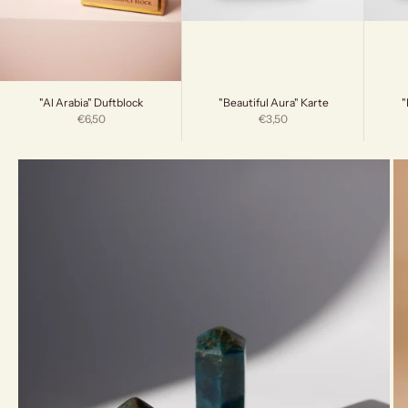
"Beautiful Aura" Karte
"
"Al Arabia" Duftblock
Angebot
Angebot
€3,50
€6,50