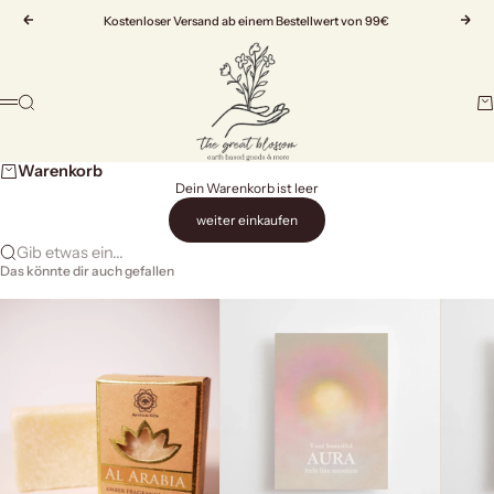
Zum Inhalt springen
Zurück
Kostenloser Versand ab einem Bestellwert von 99€
Vor
The Great Blossom
Suche
Wa
Menü
Warenkorb
Dein Warenkorb ist leer
weiter einkaufen
Gib etwas ein...
Das könnte dir auch gefallen