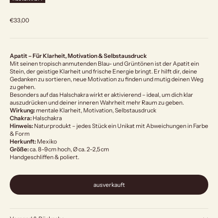
Angebot
€33,00
Apatit – Für Klarheit, Motivation & Selbstausdruck
Mit seinen tropisch anmutenden Blau- und Grüntönen ist der Apatit ein
Stein, der geistige Klarheit und frische Energie bringt. Er hilft dir, deine
Gedanken zu sortieren, neue Motivation zu finden und mutig deinen Weg
zu gehen.
Besonders auf das Halschakra wirkt er aktivierend – ideal, um dich klar
auszudrücken und deiner inneren Wahrheit mehr Raum zu geben.
Wirkung:
mentale Klarheit, Motivation, Selbstausdruck
Chakra:
Halschakra
Hinweis:
Naturprodukt – jedes Stück ein Unikat mit Abweichungen in Farbe
& Form
Herkunft:
Mexiko
Größe:
ca. 8–9 cm hoch, Ø ca. 2–2,5 cm
Handgeschliffen & poliert.
ausverkauft