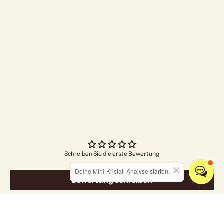
"I Am Grateful" Räuc
Angebo
€5,00
Schreiben Sie die erste Bewertung
Deine Mini-Kristall Analyse starten.
Bewertung schreiben