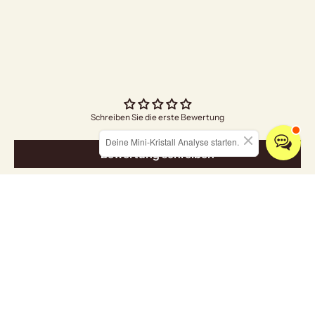
Angebo
€5,00
Schreiben Sie die erste Bewertung
Deine Mini-Kristall Analyse starten.
Bewertung schreiben
Entdecken Sie unsere Kollektionen
ALLE KRISTALLE
SCHMUCK
RÄUCHERWARE