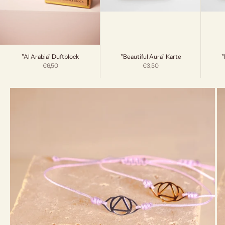
"Beautiful Aura" Karte
"
"Al Arabia" Duftblock
Angebot
Angebot
€3,50
€6,50