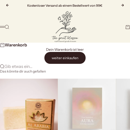
Zum Inhalt springen
Zurück
Kostenloser Versand ab einem Bestellwert von 99€
Vor
The Great Blossom
Suche
Wa
Menü
Warenkorb
Dein Warenkorb ist leer
weiter einkaufen
Gib etwas ein...
Das könnte dir auch gefallen