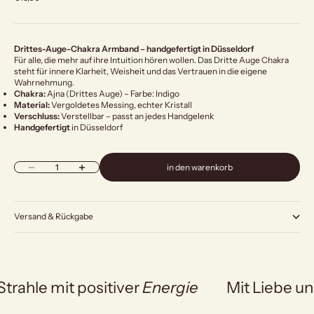
Drittes-Auge-Chakra Armband – handgefertigt in Düsseldorf
Für alle, die mehr auf ihre Intuition hören wollen. Das Dritte Auge Chakra
steht für innere Klarheit, Weisheit und das Vertrauen in die eigene
Wahrnehmung.
Chakra:
Ajna (Drittes Auge) – Farbe: Indigo
Material:
Vergoldetes Messing, echter Kristall
Verschluss:
Verstellbar – passt an jedes Handgelenk
Handgefertigt
in Düsseldorf
Anzahl verringern
Anzahl erhöhen
in den warenkorb
Versand & Rückgabe
Strahle mit positiver
Energie
Mit Liebe un