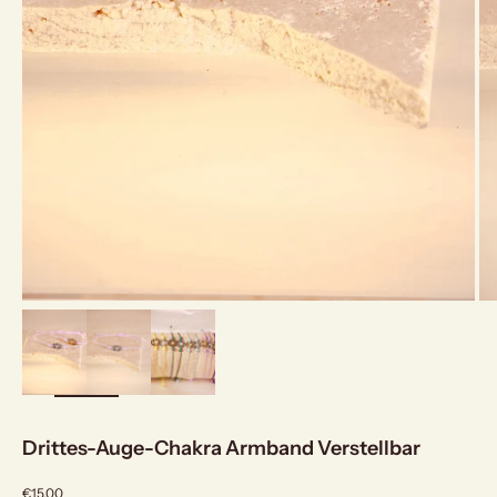
bild
vergrößern
Drittes-Auge-Chakra Armband Verstellbar
Angebot
€15,00