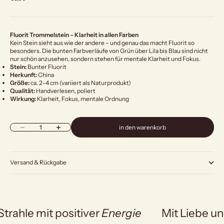
Fluorit Trommelstein – Klarheit in allen Farben
Kein Stein sieht aus wie der andere – und genau das macht Fluorit so
besonders. Die bunten Farbverläufe von Grün über Lila bis Blau sind nicht
nur schön anzusehen, sondern stehen für mentale Klarheit und Fokus.
Stein:
Bunter Fluorit
Herkunft:
China
Größe:
ca. 2–4 cm (variiert als Naturprodukt)
Qualität:
Handverlesen, poliert
Wirkung:
Klarheit, Fokus, mentale Ordnung
Anzahl verringern
Anzahl erhöhen
in den warenkorb
Versand & Rückgabe
Strahle mit positiver
Energie
Mit Liebe un