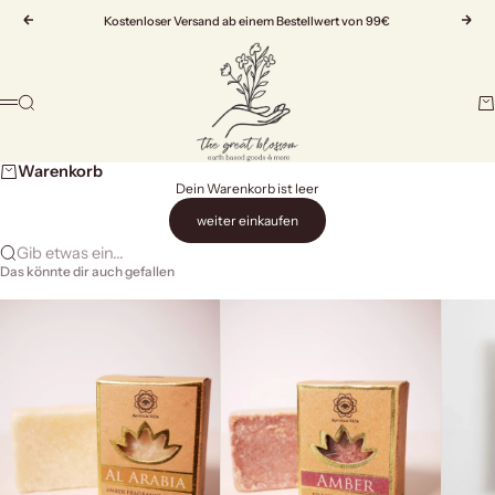
Zum Inhalt springen
Zurück
Kostenloser Versand ab einem Bestellwert von 99€
Vor
The Great Blossom
Suche
Wa
Menü
Warenkorb
Dein Warenkorb ist leer
weiter einkaufen
Gib etwas ein...
Das könnte dir auch gefallen