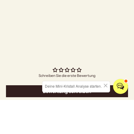
"Bright Future"
Angebo
€4,70
Schreiben Sie die erste Bewertung
Deine Mini-Kristall Analyse starten.
Bewertung schreiben