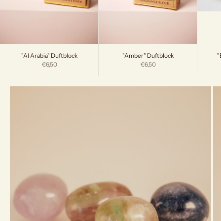
"
"Al Arabia" Duftblock
"Amber" Duftblock
Angebot
Angebot
€6,50
€6,50