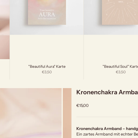
"Beautiful Aura" Karte
"Beautiful Soul" Kart
Angebot
Angebot
€3,50
€3,50
Kronenchakra Armban
Angebot
€15,00
Kronenchakra Armband – handgef
Ein zartes Armband mit echter B