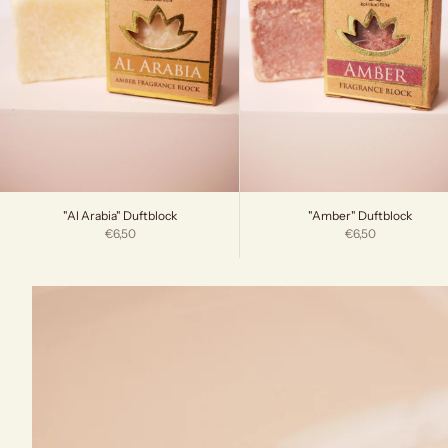
"Al Arabia" Duftblock
"Amber" Duftblock
Angebot
Angebot
€6,50
€6,50