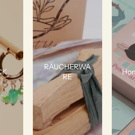
RÄUCHERWA
CK
Hom
RE