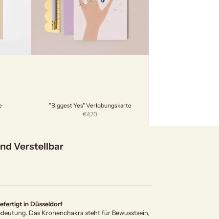
e
"Biggest Yes" Verlobungskarte
Angebot
€4,70
d Verstellbar
ertigt in Düsseldorf
edeutung. Das Kronenchakra steht für Bewusstsein,