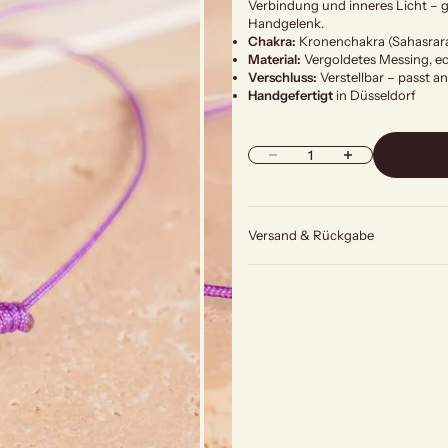
Verbindung und inneres Licht – g
Handgelenk.
Chakra:
Kronenchakra (Sahasrara)
Material:
Vergoldetes Messing, ech
Verschluss:
Verstellbar – passt a
Handgefertigt
in Düsseldorf
Anzahl verringern
Anzahl erhöhen
Versand & Rückgabe