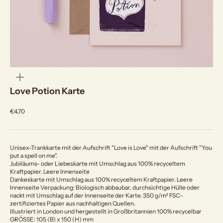
bild
vergrößern
Love Potion Karte
Angebot
€4,70
Unisex-Trankkarte mit der Aufschrift "Love is Love" mit der Aufschrift "You
put a spell on me".
Jubiläums- oder Liebeskarte mit Umschlag aus 100% recyceltem
Kraftpapier. Leere Innenseite
Dankeskarte mit Umschlag aus 100% recyceltem Kraftpapier. Leere
Innenseite Verpackung: Biologisch abbaubar, durchsichtige Hülle oder
nackt mit Umschlag auf der Innenseite der Karte. 350 g/m² FSC-
zertifiziertes Papier aus nachhaltigen Quellen.
Illustriert in London und hergestellt in Großbritannien 100% recycelbar
GRÖSSE: 105 (B) x 150 (H) mm