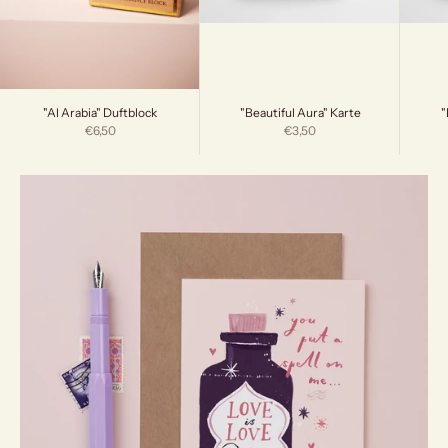
"Beautiful Aura" Karte
"
"Al Arabia" Duftblock
Angebot
Angebot
€3,50
€6,50