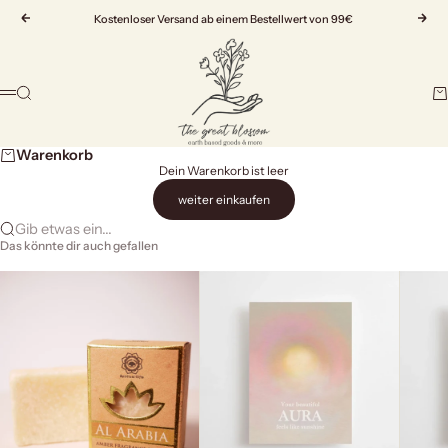
Zum Inhalt springen
Zurück
Kostenloser Versand ab einem Bestellwert von 99€
Vor
The Great Blossom
Suche
Wa
Menü
Warenkorb
Dein Warenkorb ist leer
weiter einkaufen
Gib etwas ein...
Das könnte dir auch gefallen