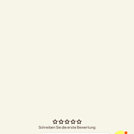
"I Am Grateful" Räuc
Angebo
€5,00
Schreiben Sie die erste Bewertung