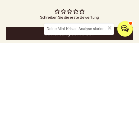
Schreiben Sie die erste Bewertung
Deine Mini-Kristall Analyse starten.
Bewertung schreiben
Entdecken Sie unsere Kollektionen
ALLE KRISTALLE
SCHMUCK
RÄUCHERWARE
HOME & LIVING
Grußkarten