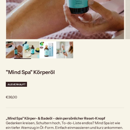
bild
vergrößern
"Mind Spa" Körperöl
AUSVERKAUFT
Angebot
€36,00
„Mind Spa" Körper- & Badeöl – dein persönlicher Reset-Knopf
Gedanken kreisen, Schultern hoch, To-do-Liste endlos? Mind Spa ist wie
ein tiefer Atemzug in Öl-Form. Einfach einmassieren und kurz ankommen.