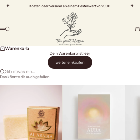
Zum Inhalt springen
Zurück
Kostenloser Versand ab einem Bestellwert von 99€
Vor
The Great Blossom
Suche
Wa
Menü
Warenkorb
Dein Warenkorb ist leer
weiter einkaufen
Gib etwas ein...
Das könnte dir auch gefallen