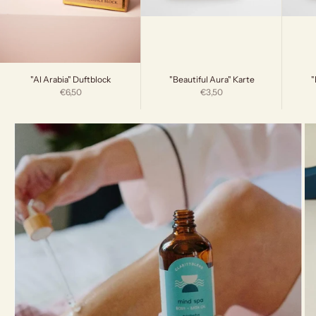
"Beautiful Aura" Karte
"
"Al Arabia" Duftblock
Angebot
Angebot
€3,50
€6,50