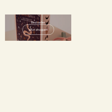
AUSVERKAUFT
Bestseller
jetzt shoppen
"Bright Future"