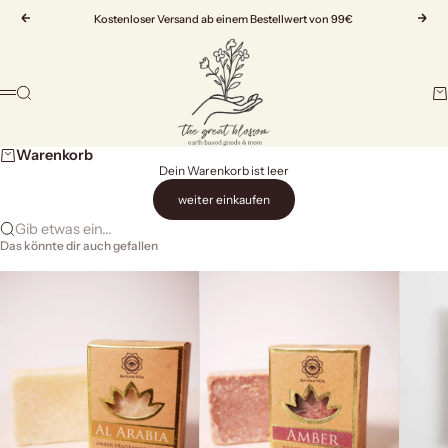
Zum Inhalt springen
Zurück
Kostenloser Versand ab einem Bestellwert von 99€
Vor
The Great Blossom
Suche
Wa
Menü
Warenkorb
Dein Warenkorb ist leer
weiter einkaufen
Gib etwas ein...
Das könnte dir auch gefallen