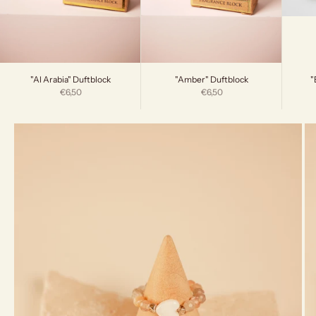
"
"Al Arabia" Duftblock
"Amber" Duftblock
Angebot
Angebot
€6,50
€6,50