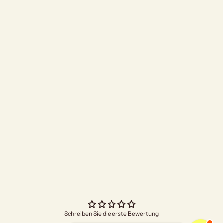
"Bright Future"
Angebo
€4,70
Schreiben Sie die erste Bewertung