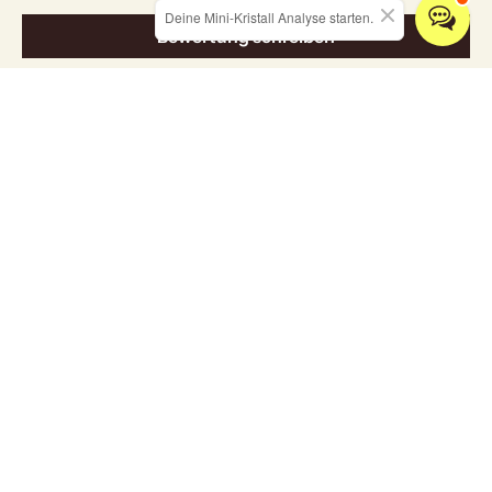
Deine Mini-Kristall Analyse starten.
Bewertung schreiben
Entdecken Sie unsere Kollektionen
ALLE KRISTALLE
SCHMUCK
RÄUCHERWARE
HOME & LIVING
Grußkarten
✨ neue workshoptermine 2026 - hier klicken ✨