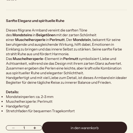
Sanfte Eleganz und spirituelle Ruhe
Dieses filigrane Armband vereint die sanften Töne
des
Mondsteins
in
Beigetönen
mit der zarten Schönheit
einer
Muschelherzperle
in
Perlmutt
. Der
Mondstein
, bekannt für seine
beruhigende und ausgleichende Wirkung, hilft dabei, Emotionen in
Einklang zu bringen und das innere Selbst zu stärken. Seine sanfte Farbe
strahlt Ruhe aus und fördert Harmonie.
Das
Muschelherzperle
-Element in
Perlmutt
symbolisiert Liebe und
Achtsamkeit, während sie das Design mit ihrem zarten Glanz aufwertet.
Zusammen ergeben die Perlen eine leichte, aber kraftvolle Kombination
aus spiritueller Ruhe und eleganter Schlichtheit.
Handgefertigt und mit viel Liebe zum Detail, ist dieses Armband ein idealer
Begleiter für deine tägliche Reise zu innerer Balance und Frieden.
Details:
Mondsteinperlen: ca. 2-3 mm
Muschelherzperle: Perlmutt
Handgefertigt
Stretchfaden für bequemen Tragekomfort
Anzahl verringern
Anzahl erhöhen
in den warenkorb