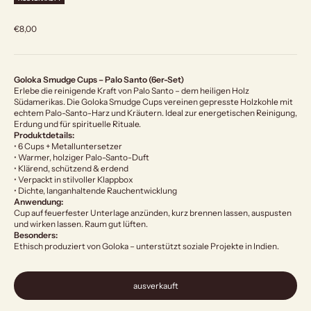
Angebot
€8,00
Goloka Smudge Cups – Palo Santo (6er-Set)
Erlebe die reinigende Kraft von Palo Santo – dem heiligen Holz
Südamerikas. Die Goloka Smudge Cups vereinen gepresste Holzkohle mit
echtem Palo-Santo-Harz und Kräutern. Ideal zur energetischen Reinigung,
Erdung und für spirituelle Rituale.
Produktdetails:
• 6 Cups + Metalluntersetzer
• Warmer, holziger Palo-Santo-Duft
• Klärend, schützend & erdend
• Verpackt in stilvoller Klappbox
• Dichte, langanhaltende Rauchentwicklung
Anwendung:
Cup auf feuerfester Unterlage anzünden, kurz brennen lassen, auspusten
und wirken lassen. Raum gut lüften.
Besonders:
Ethisch produziert von Goloka – unterstützt soziale Projekte in Indien.
ausverkauft