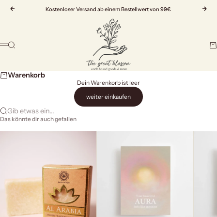
Zum Inhalt springen
Zurück
Kostenloser Versand ab einem Bestellwert von 99€
Vor
The Great Blossom
Suche
Wa
Menü
Warenkorb
Dein Warenkorb ist leer
weiter einkaufen
Gib etwas ein...
Das könnte dir auch gefallen