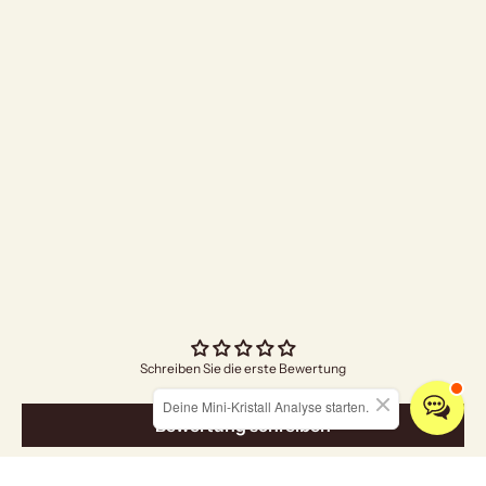
"I Am Grateful" Räuc
Angebo
€5,00
Schreiben Sie die erste Bewertung
Deine Mini-Kristall Analyse starten.
Bewertung schreiben