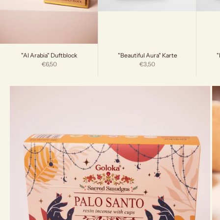
"Beautiful Aura" Karte
"
"Al Arabia" Duftblock
Angebot
Angebot
€3,50
€6,50