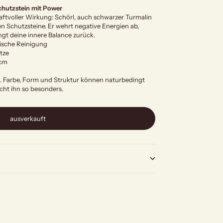
chutzstein mit Power
raftvoller Wirkung: Schörl, auch schwarzer Turmalin
ten Schutzsteine. Er wehrt negative Energien ab,
ngt deine innere Balance zurück.
ische Reinigung
tze
 cm
at. Farbe, Form und Struktur können naturbedingt
cht ihn so besonders.
ausverkauft