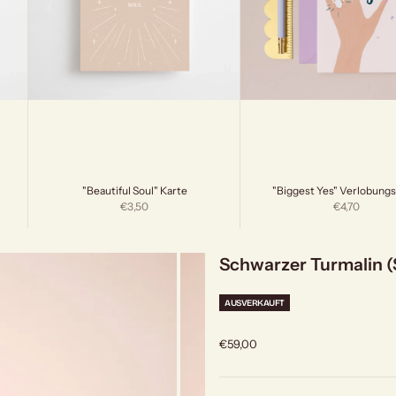
"Beautiful Soul" Karte
"Biggest Yes" Verlobungs
Angebot
Angebot
€3,50
€4,70
Schwarzer Turmalin (S
AUSVERKAUFT
Angebot
€59,00