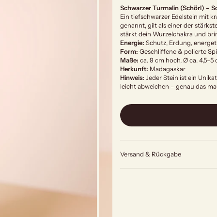
Schwarzer Turmalin (Schörl) – S
Ein tiefschwarzer Edelstein mit k
genannt, gilt als einer der stärks
stärkt dein Wurzelchakra und bri
Energie:
Schutz, Erdung, energet
Form:
Geschliffene & polierte Spi
Maße:
ca. 9 cm hoch, Ø ca. 4,5–5
Herkunft:
Madagaskar
Hinweis:
Jeder Stein ist ein Unik
leicht abweichen – genau das ma
Versand & Rückgabe