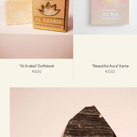
"Beautiful Aura" Karte
"Al Arabia" Duftblock
Angebot
Angebot
€3,50
€6,50