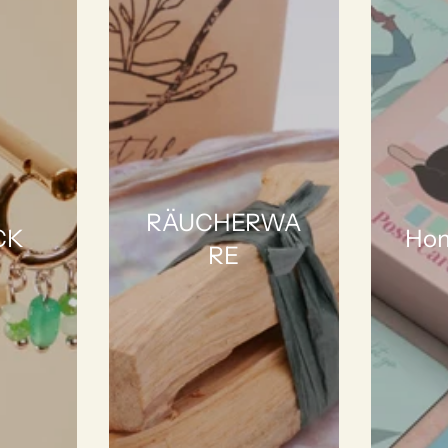
RÄUCHERWA
CK
Hom
RE