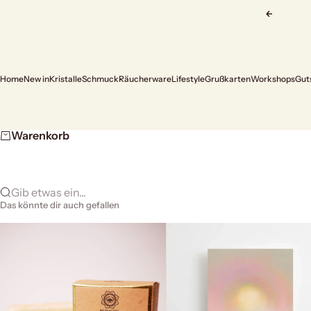
Zum Inhalt springen
Zurück
Home
New in
Kristalle
Schmuck
Räucherware
Lifestyle
Grußkarten
Workshops
Gut
Warenkorb
Gib etwas ein...
Das könnte dir auch gefallen