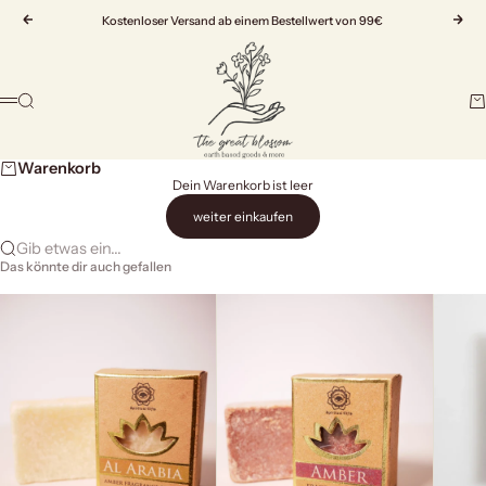
Zum Inhalt springen
Zurück
Kostenloser Versand ab einem Bestellwert von 99€
Vor
The Great Blossom
Suche
Wa
Menü
Warenkorb
Dein Warenkorb ist leer
weiter einkaufen
Gib etwas ein...
Das könnte dir auch gefallen