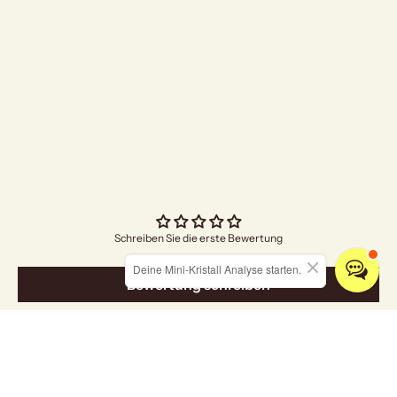
"Bright Future"
Angebo
€4,70
Schreiben Sie die erste Bewertung
Deine Mini-Kristall Analyse starten.
Bewertung schreiben