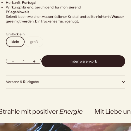
Herkunft:
Portugal
Wirkung: klärend, beruhigend, harmonisierend
Pflegehinweis
Selenit ist ein weicher, wasserlöslicher Kristall und sollte
nicht mit Wasser
gereinigt werden. Ein trockenes Tuch genügt.
Größe:
klein
klein
groß
Anzahl verringern
Anzahl erhöhen
in den warenkorb
Versand & Rückgabe
Strahle mit positiver
Energie
Mit Liebe un