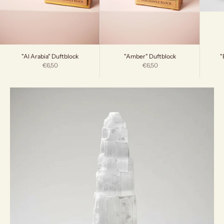
"
"Al Arabia" Duftblock
"Amber" Duftblock
Angebot
Angebot
€6,50
€6,50