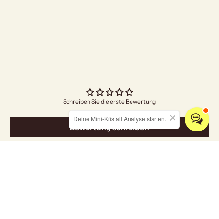
"Bright Future"
Angebo
€4,70
Schreiben Sie die erste Bewertung
Deine Mini-Kristall Analyse starten.
Bewertung schreiben
Entdecken Sie unsere Kollektionen