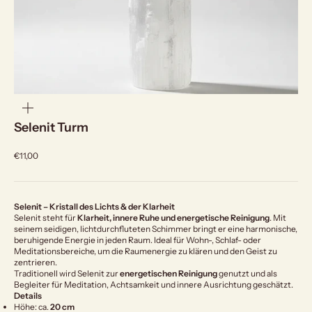
bild
vergrößern
Selenit Turm
Angebot
€11,00
Selenit – Kristall des Lichts & der Klarheit
Selenit steht für
Klarheit, innere Ruhe und energetische Reinigung
. Mit
seinem seidigen, lichtdurchfluteten Schimmer bringt er eine harmonische,
beruhigende Energie in jeden Raum. Ideal für Wohn-, Schlaf- oder
Meditationsbereiche, um die Raumenergie zu klären und den Geist zu
zentrieren.
Traditionell wird Selenit zur
energetischen Reinigung
genutzt und als
Begleiter für Meditation, Achtsamkeit und innere Ausrichtung geschätzt.
Details
Höhe: ca.
20 cm