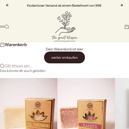
Zum Inhalt springen
Zurück
Kostenloser Versand ab einem Bestellwert von 99€
Vor
The Great Blossom
Suche
Wa
Menü
Warenkorb
Dein Warenkorb ist leer
weiter einkaufen
Gib etwas ein...
Das könnte dir auch gefallen