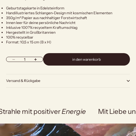
Geburtstagskarte in Edelsteinform
Handillustriertes Schlangen-Design mit kosmischen Elementen
350g/m² Papier aus nachhaltiger Forstwirtschaft
Innen leer für deine persönliche Nachricht
Inklusive 100?% recyceltem Kraftumschlag
Hergestellt in Großbritannien
100% recycelbar
Format: 10,5 x 15 cm (B x H)
Anzahl verringern
Anzahl erhöhen
in den warenkorb
Versand & Rückgabe
Strahle mit positiver
Energie
Mit Liebe un