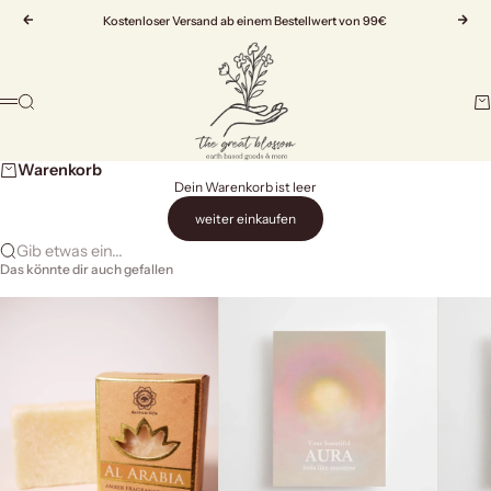
Zum Inhalt springen
Zurück
Kostenloser Versand ab einem Bestellwert von 99€
Vor
The Great Blossom
Suche
Wa
Menü
Warenkorb
Dein Warenkorb ist leer
weiter einkaufen
Gib etwas ein...
Das könnte dir auch gefallen