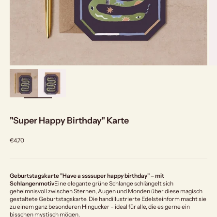
bild
vergrößern
"Super Happy Birthday" Karte
Angebot
€4,70
Geburtstagskarte "Have a ssssuper happy birthday" – mit
Schlangenmotiv
Eine elegante grüne Schlange schlängelt sich
geheimnisvoll zwischen Sternen, Augen und Monden über diese magisch
gestaltete Geburtstagskarte. Die handillustrierte Edelsteinform macht sie
zu einem ganz besonderen Hingucker – ideal für alle, die es gerne ein
bisschen mystisch mögen.