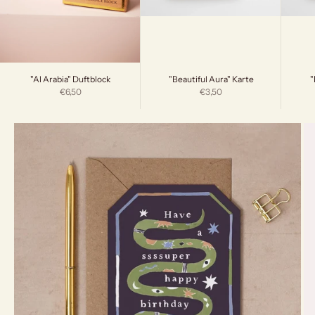
"Beautiful Aura" Karte
"
"Al Arabia" Duftblock
Angebot
Angebot
€3,50
€6,50