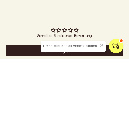
Schreiben Sie die erste Bewertung
Deine Mini-Kristall Analyse starten.
Bewertung schreiben
Entdecken Sie unsere Kollektionen
ALLE KRISTALLE
SCHMUCK
RÄUCHERWARE
HOME & LIVING
Grußkarten