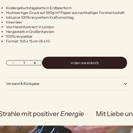
Kindergeburtstagskarte in Erdbeerform
Hochwertiger Druck auf 350g/m² Papier aus nachhaltiger Forstwirtschaft
Inklusive 100% recyceltem Kraftumschlag
Innen leer
Von Hand illustriert in London
Hergestellt in Großbritannien
100% recycelbar
Format: 10,5 x 15 cm (B x H)
Anzahl verringern
Anzahl erhöhen
in den warenkorb
Versand & Rückgabe
Strahle mit positiver
Energie
Mit Liebe un