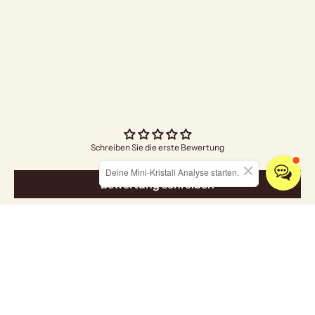
"Bright Future"
Angebo
€4,70
Schreiben Sie die erste Bewertung
Deine Mini-Kristall Analyse starten.
Bewertung schreiben
Entdecken Sie unsere Kollektionen