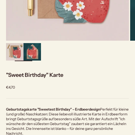
bild
vergrößern
"Sweet Birthday" Karte
Angebot
€4,70
Geburtstagskarte "Sweetest Birthday" – Erdbeerdesign
Perfekt für kleine
(und große) Naschkatzen: Diese liebevoll illustrierte Karte in Erdbeerform
bringt Geburtstagsgrüße auf besonders süße Art. Mit der Aufschrift "Ich
wünsche dir den süßesten Geburtstag" zaubert sie garantiert ein Lächeln
ins Gesicht. Die Innenseite ist blanko – für deine ganz persönliche
Nachricht.