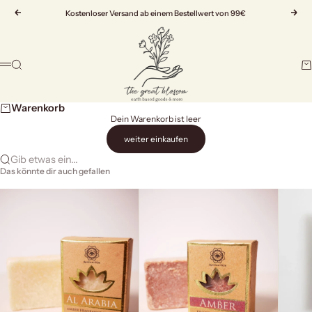
Zum Inhalt springen
Zurück
Kostenloser Versand ab einem Bestellwert von 99€
Vor
The Great Blossom
Suche
Wa
Menü
Warenkorb
Dein Warenkorb ist leer
weiter einkaufen
Gib etwas ein...
Das könnte dir auch gefallen