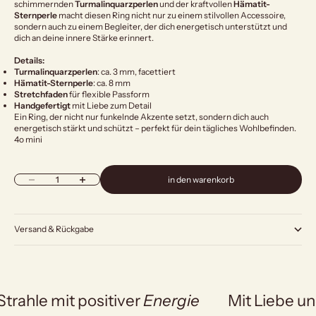
schimmernden
Turmalinquarzperlen
und der kraftvollen
Hämatit-
Sternperle
macht diesen Ring nicht nur zu einem stilvollen Accessoire,
sondern auch zu einem Begleiter, der dich energetisch unterstützt und
dich an deine innere Stärke erinnert.
Details:
Turmalinquarzperlen
: ca. 3 mm, facettiert
Hämatit-Sternperle
: ca. 8 mm
Stretchfaden
für flexible Passform
Handgefertigt
mit Liebe zum Detail
Ein Ring, der nicht nur funkelnde Akzente setzt, sondern dich auch
energetisch stärkt und schützt – perfekt für dein tägliches Wohlbefinden.
4o mini
Anzahl verringern
Anzahl erhöhen
in den warenkorb
Versand & Rückgabe
Strahle mit positiver
Energie
Mit Liebe un