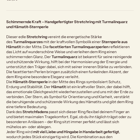
Schimmernde Kraft – Handgefertigter Stretchring mit Turmalinquarz
und Hämatit-Sternperle
Dieser edle
Stretchring
vereint die energetische Stärke
des
Turmalinquarzes
mit der kraftvollen Symbolik einer
Sternperle aus
Hämatit
in der Mitte. Die
facettierten Turmalinquarzperlen
reflektieren
das Licht auf wunderschöne Weise und verleihen dem Ring einen
schimmernden Glanz. Der
Turmalinquarz
ist bekannt für seine reinigende
und schützende Wirkung, hilft bei der Harmonisierung der Energie und
unterstützt den Träger dabei, sich mit seiner inneren Stärke zu verbinden.
Die facettierten Perlen bringen zusätzlich einen funkelnden Akzent, der
dem Ring eine besondere Eleganz verleiht.
Die
Hämatit-Sternperle
in der Mitte des Rings symbolisiert Schutz,
Erdung und Stabilität. Der
Hämatit
ist ein kraftvoller Stein, der dabei hilft,
das emotionale Gleichgewicht wiederherzustellen und uns mit der Erde zu
verbinden. Der Stern, als Symbol für Orientierung und Klarheit, verstärkt
die beruhigende und schützende Wirkung des Hämatits und gibt dem Ring
eine tiefere Bedeutung.
Dank des
Stretchfadens
passt sich dieser Ring flexibel deinem Finger an
und bietet maximalen Tragekomfort. Egal, ob du ihn täglich trägst oder zu
besonderen Anlässen – der Ring sitzt immer perfekt und lässt sich
mühelos an- oder ablegen.
Jeder Ring wird
mit viel Liebe und Hingabe in Handarbeit gefertigt
,
wodurch jedes Stück einzigartig wird. Die Kombination aus den