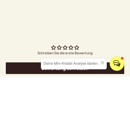
"I Am Grateful" Räuc
Angebo
€5,00
Schreiben Sie die erste Bewertung
Deine Mini-Kristall Analyse starten.
Bewertung schreiben
Entdecken Sie unsere Kollektionen
ALLE KRISTALLE
SCHMUCK