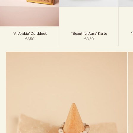
"Beautiful Aura" Karte
"
"Al Arabia" Duftblock
Angebot
Angebot
€3,50
€6,50