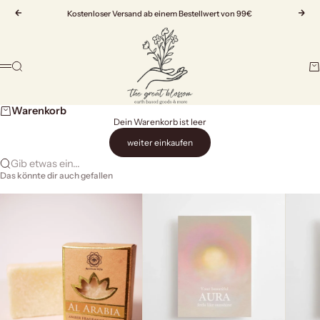
Zum Inhalt springen
Zurück
Kostenloser Versand ab einem Bestellwert von 99€
Vor
The Great Blossom
Suche
Wa
Menü
Warenkorb
Dein Warenkorb ist leer
weiter einkaufen
Gib etwas ein...
Das könnte dir auch gefallen