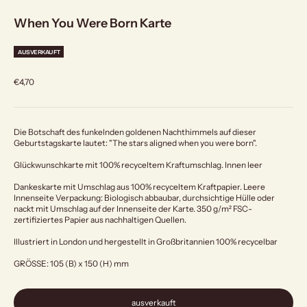
When You Were Born Karte
AUSVERKAUFT
Angebot
€4,70
Die Botschaft des funkelnden goldenen Nachthimmels auf dieser
Geburtstagskarte lautet: "The stars aligned when you were born".
Glückwunschkarte mit 100% recyceltem Kraftumschlag. Innen leer
Dankeskarte mit Umschlag aus 100% recyceltem Kraftpapier. Leere
Innenseite Verpackung: Biologisch abbaubar, durchsichtige Hülle oder
nackt mit Umschlag auf der Innenseite der Karte. 350 g/m² FSC-
zertifiziertes Papier aus nachhaltigen Quellen.
Illustriert in London und hergestellt in Großbritannien 100% recycelbar
GRÖSSE: 105 (B) x 150 (H) mm
ausverkauft