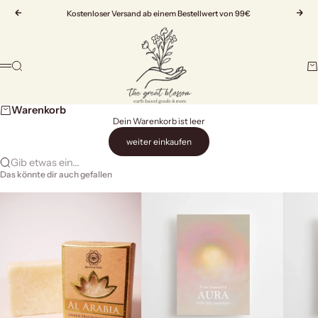
Zum Inhalt springen
Zurück
Kostenloser Versand ab einem Bestellwert von 99€
Vor
The Great Blossom
Suche
Wa
Menü
Warenkorb
Dein Warenkorb ist leer
weiter einkaufen
Gib etwas ein...
Das könnte dir auch gefallen