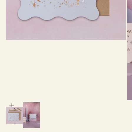
bild
vergrößern