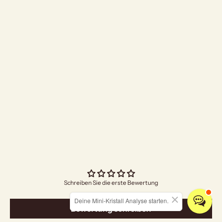
"I Am Grateful" Räuc
Angebo
€5,00
Schreiben Sie die erste Bewertung
Deine Mini-Kristall Analyse starten.
Bewertung schreiben