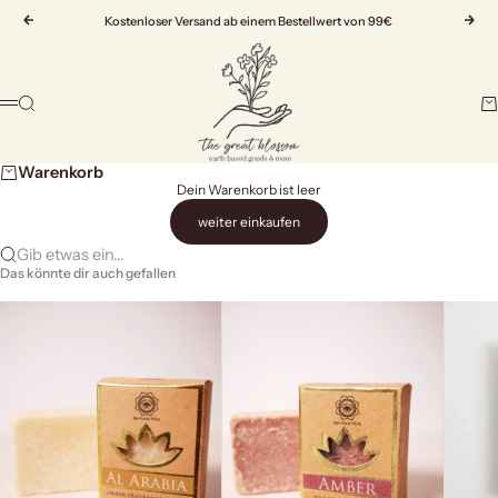
Zum Inhalt springen
Zurück
Kostenloser Versand ab einem Bestellwert von 99€
Vor
The Great Blossom
Suche
Wa
Menü
Warenkorb
Dein Warenkorb ist leer
weiter einkaufen
Gib etwas ein...
Das könnte dir auch gefallen