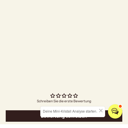
"Bright Future"
Angebo
€4,70
Schreiben Sie die erste Bewertung
Deine Mini-Kristall Analyse starten.
Bewertung schreiben