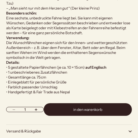
Tzu)
–
„Man sieht nur mit dem Herzen gut“
(Der kleine Prinz)
Besonders schön:
Eine sechste, unbedruckte Fahne liegt bei. Sie kann mit eigenen
Wünschen, Gedanken oder Segenssätzen beschrieben und entweder lose
als Karte beigelegt oder mit Klebestreifen an der Fahnenreihe befestigt
werden – für eine ganz persönliche Botschaft.
Verwendung:
Die Wunschfähnchen eignen sich für den Innen- und wettergeschützten
Außenbereich – z. B. über dem Fenster, Altar, Bett oder am Regal. Beim
sanften Wehen im Wind werden die enthaltenen Segenswünsche
symbolisch in die Welt getragen.
Details:
• 5 gestaltete Papierfähnchen (je ca. 10 × 15 cm)
auf Englisch
• 1 unbeschriebenes Zusatzfähnchen
• Gesamtlänge ca. 75 cm
• Einlegeblatt für persönliche Grüße
• Farblich passender Umschlag
• Handgefertigt & Fair Trade aus Nepal
Anzahl verringern
Anzahl erhöhen
in den warenkorb
Versand & Rückgabe