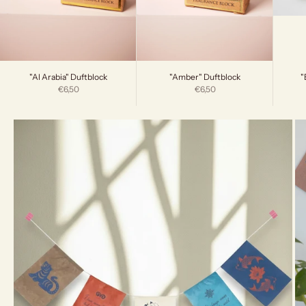
"
"Al Arabia" Duftblock
"Amber" Duftblock
Angebot
Angebot
€6,50
€6,50