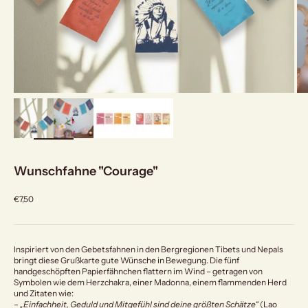
bild
vergrößern
Wunschfahne "Courage"
Angebot
€7,50
Inspiriert von den Gebetsfahnen in den Bergregionen Tibets und Nepals
bringt diese Grußkarte gute Wünsche in Bewegung. Die fünf
handgeschöpften Papierfähnchen flattern im Wind – getragen von
Symbolen wie dem Herzchakra, einer Madonna, einem flammenden Herd
und Zitaten wie:
–
„Einfachheit, Geduld und Mitgefühl sind deine größten Schätze“
(Lao