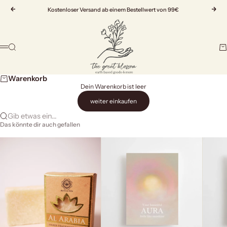
Zum Inhalt springen
Zurück
Kostenloser Versand ab einem Bestellwert von 99€
Vor
The Great Blossom
Suche
Wa
Menü
Warenkorb
Dein Warenkorb ist leer
weiter einkaufen
Gib etwas ein...
Das könnte dir auch gefallen