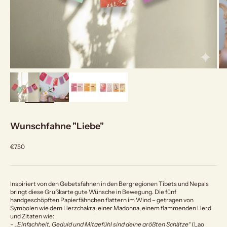
bild
vergrößern
Wunschfahne "Liebe"
Angebot
€7,50
Inspiriert von den Gebetsfahnen in den Bergregionen Tibets und Nepals
bringt diese Grußkarte gute Wünsche in Bewegung. Die fünf
handgeschöpften Papierfähnchen flattern im Wind – getragen von
Symbolen wie dem Herzchakra, einer Madonna, einem flammenden Herd
und Zitaten wie:
–
„Einfachheit, Geduld und Mitgefühl sind deine größten Schätze“
(Lao