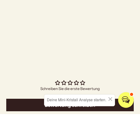
"I Am Grateful" Räuc
Angebo
€5,00
Schreiben Sie die erste Bewertung
Deine Mini-Kristall Analyse starten.
Bewertung schreiben