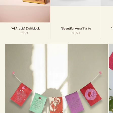
"Beautiful Aura" Karte
"
"Al Arabia" Duftblock
Angebot
Angebot
€3,50
€6,50