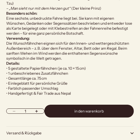
Tzu)
–
„Man sieht nur mit dem Herzen gut“
(Der kleine Prinz)
Besonders schön:
Eine sechste, unbedruckte Fahne liegt bei. Sie kann mit eigenen
Wünschen, Gedanken oder Segenssätzen beschrieben und entweder lose
als Karte beigelegt oder mit Klebestreifen an der Fahnenreihe befestigt
werden – für eine ganz persönliche Botschaft.
Verwendung:
Die Wunschfähnchen eignen sich für den Innen- und wettergeschützten
Außenbereich – z. B. über dem Fenster, Altar, Bett oder am Regal. Beim
sanften Wehen im Wind werden die enthaltenen Segenswünsche
symbolisch in die Welt getragen.
Details:
• 5 gestaltete Papierfähnchen (je ca. 10 × 15 cm)
• 1 unbeschriebenes Zusatzfähnchen
• Gesamtlänge ca. 75 cm
• Einlegeblatt für persönliche Grüße
• Farblich passender Umschlag
• Handgefertigt & Fair Trade aus Nepal
Anzahl verringern
Anzahl erhöhen
in den warenkorb
Versand & Rückgabe