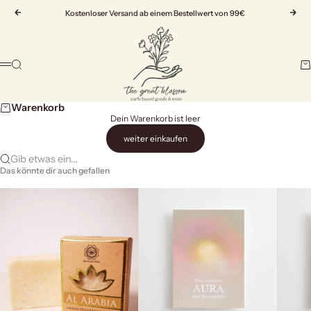
Zum Inhalt springen
Zurück
Kostenloser Versand ab einem Bestellwert von 99€
Vor
The Great Blossom
Suche
Wa
Menü
Warenkorb
Dein Warenkorb ist leer
weiter einkaufen
Gib etwas ein...
Das könnte dir auch gefallen