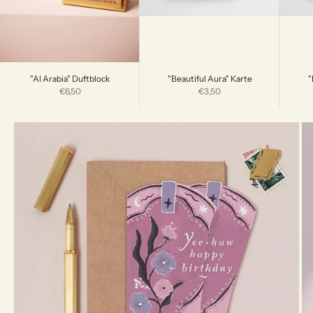
"Beautiful Aura" Karte
"
"Al Arabia" Duftblock
Angebot
Angebot
€3,50
€6,50