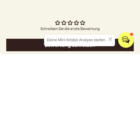
Schreiben Sie die erste Bewertung
Deine Mini-Kristall Analyse starten.
Bewertung schreiben
Entdecken Sie unsere Kollektionen
ALLE KRISTALLE
SCHMUCK
RÄUCHERWARE
HOME & LIVING
Grußkarten