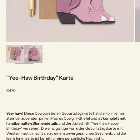
bild
vergrößern
"Yee-Haw Birthday" Karte
Angebot
€4,70
Yee-haw!
Diese Cowboystiefel-Geburtstagskarte hat die Form eines
atemberaubenden pinken Paares Cowgirl-Stiefel und ist
komplett mit
handbemalten Blumendetails
und der Aufschrift "Yee-haw Happy
Birthday" versehen. Die einzigartige Form der Geburtstagskarte mit
Westernmotiv macht sie zu einem unvergesslichen Geschenk, und die
leere Innenseite ist bereit für eine persönliche Nachricht.