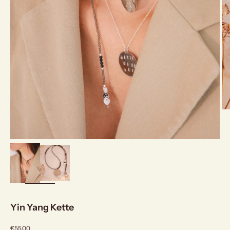
bild
vergrößern
Yin Yang Kette
Angebot
€55,00