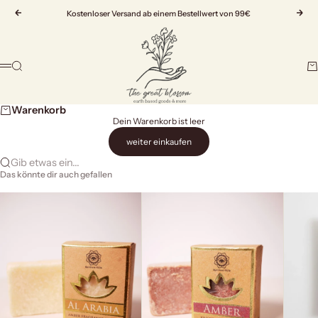
Zum Inhalt springen
Zurück
Kostenloser Versand ab einem Bestellwert von 99€
Vor
The Great Blossom
Suche
Wa
Menü
Warenkorb
Dein Warenkorb ist leer
weiter einkaufen
Gib etwas ein...
Das könnte dir auch gefallen