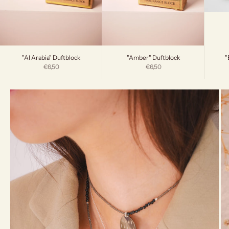
"
"Al Arabia" Duftblock
"Amber" Duftblock
Angebot
Angebot
€6,50
€6,50