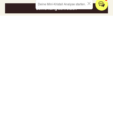
Deine Mini-Kristall Analyse starten.
Bewertung schreiben
Entdecken Sie unsere Kollektionen
ALLE KRISTALLE
SCHMUCK
RÄUCHERWARE
HOME & LIVING
Grußkarten
✨ neue workshoptermine 2026 - hier klicken ✨