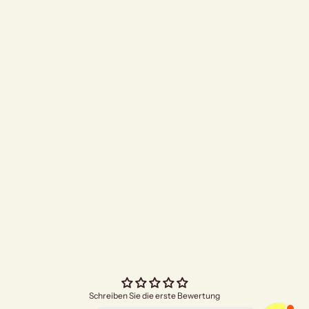
"Bright Future"
Angebo
€4,70
Schreiben Sie die erste Bewertung