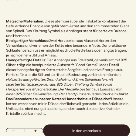
Magische Materialien:
Diese atemberaubende Halskette kombiniert die
tiefe, erdende Energie von gefärbtem Achat und den schimmernden Glanz
von Spinell. Das Yin-Yang Symbol als Anhänger steht für perfekte Balance
und Harmonie.
Einzigartiger Verschluss:
Zwei Herzperlen aus Muschel zieren den
Verschluss und verleihen der Kette eine besondere Note. Der praktische
Schlaufenverschluss ermöglicht es dir, die Kette kurz oder lang zu tragen,
je nach deinem Stil und Anlass.
Handgefertigte Details:
Der Anhänger aus Edelstahl, galvanisiert mit 925
Silber, trägt die handpunzierte Aufschrift "Good Karma". Jedes Detail
dieser handgefertigten Kette strahlt Sorgfalt und positive Energie aus.
Perfekt für alle, die Stil und spirituelle Bedeutung verbinden möchten.
Halskette aus gefärbten 2mm Achat- und 3mm Spinellperlen mit
facettierten Spacerperlen aus 925 Silber. Yin-Yang Symbol sowie
Herzperlen aus Muschelschale. Die Medaille besteht aus Edelstahl mit
einer 925 Silber Galvanisierung. Per Hand punziert- jedes Stück ein Unikat.
Das Besondere an unseren Ketten: Handarbeit aus Düsseldorf
Unsere
ketten werden von mir in Düsseldorf liebevoll gemacht. Jedes Stück ist ein
Unikat, das nicht nur gut aussieht, sondern auch die positive Kraft der
Kristalle spürbar macht.
Anzahl verringern
Anzahl erhöhen
in den warenkorb