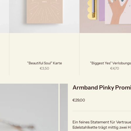
"Beautiful Soul" Karte
"Biggest Yes" Verlobungs
Angebot
Angebot
€3,50
€4,70
Armband Pinky Prom
Angebot
€29,00
Ein feines Statement für Vertraue
Edelstahlkette trägt mittig zwei 