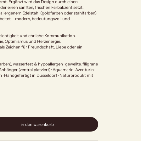
mt. Ergänzt wird das Design durch einen
r einen sanften, frischen Farbakzent setzt.
allergenem Edelstahl (goldfarben oder stahlfarben)
beitet – modern, bedeutungsvoll und
Leichtigkeit und ehrliche Kommunikation.
e, Optimismus und Herzenergie.
s Zeichen für Freundschaft, Liebe oder ein
rben), wasserfest & hypoallergen · gewellte, filigrane
Anhänger (zentral platziert) · Aquamarin-Aventurin-
 · Handgefertigt in Düsseldorf · Naturprodukt mit
in den warenkorb