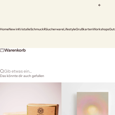
Zum Inhalt springen
Zurück
Home
New in
Kristalle
Schmuck
Räucherware
Lifestyle
Grußkarten
Workshops
Gut
Warenkorb
Gib etwas ein...
Das könnte dir auch gefallen