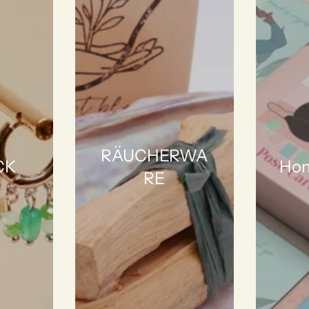
RÄUCHERWA
CK
Hom
RE