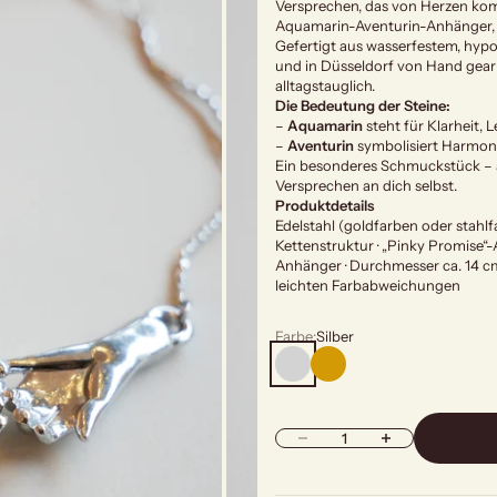
Versprechen, das von Herzen kom
Aquamarin-Aventurin-Anhänger, de
Gefertigt aus wasserfestem, hypo
und in Düsseldorf von Hand gear
alltagstauglich.
Die Bedeutung der Steine:
–
Aquamarin
steht für Klarheit, 
–
Aventurin
symbolisiert Harmoni
Ein besonderes Schmuckstück – al
Versprechen an dich selbst.
Produktdetails
Edelstahl (goldfarben oder stahlfa
Kettenstruktur · „Pinky Promise“-
Anhänger · Durchmesser ca. 14 cm
leichten Farbabweichungen
Farbe:
Silber
Silber
Gold
Anzahl verringern
Anzahl erhöhen