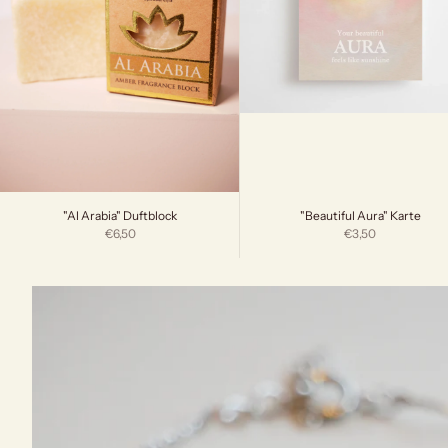
"Beautiful Aura" Karte
"Al Arabia" Duftblock
Angebot
Angebot
€3,50
€6,50