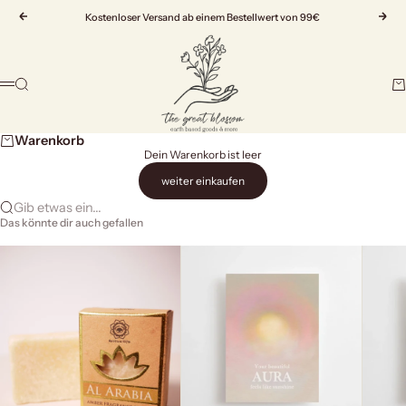
Zum Inhalt springen
Zurück
Kostenloser Versand ab einem Bestellwert von 99€
Vor
The Great Blossom
Suche
Wa
Menü
Warenkorb
Dein Warenkorb ist leer
weiter einkaufen
Gib etwas ein...
Das könnte dir auch gefallen