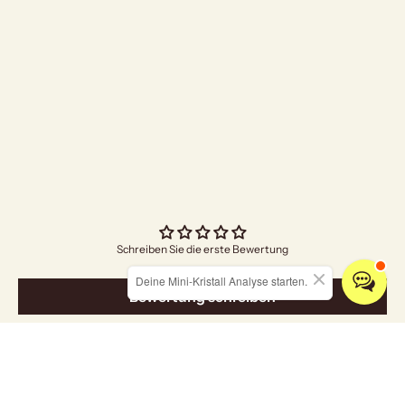
"I Am Grateful" Räuc
Angebo
€5,00
Schreiben Sie die erste Bewertung
Deine Mini-Kristall Analyse starten.
Bewertung schreiben