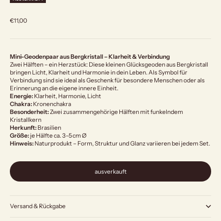
Angebot
€11,00
Mini-Geodenpaar aus Bergkristall – Klarheit & Verbindung
Zwei Hälften – ein Herzstück: Diese kleinen Glücksgeoden aus Bergkristall
bringen Licht, Klarheit und Harmonie in dein Leben. Als Symbol für
Verbindung sind sie ideal als Geschenk für besondere Menschen oder als
Erinnerung an die eigene innere Einheit.
Energie:
Klarheit, Harmonie, Licht
Chakra:
Kronenchakra
Besonderheit:
Zwei zusammengehörige Hälften mit funkelndem
Kristallkern
Herkunft:
Brasilien
Größe:
je Hälfte ca. 3–5 cm Ø
Hinweis:
Naturprodukt – Form, Struktur und Glanz variieren bei jedem Set.
ausverkauft
Versand & Rückgabe