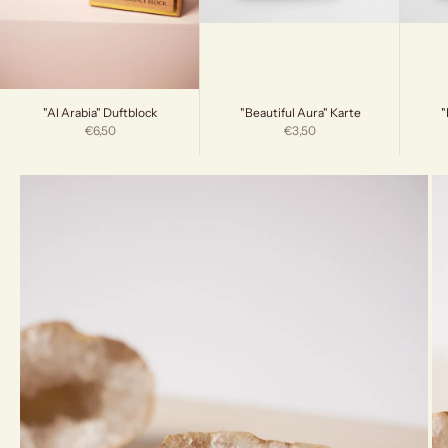
"Beautiful Aura" Karte
"
"Al Arabia" Duftblock
Angebot
Angebot
€3,50
€6,50