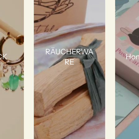
RÄUCHERWA
CK
Hom
RE