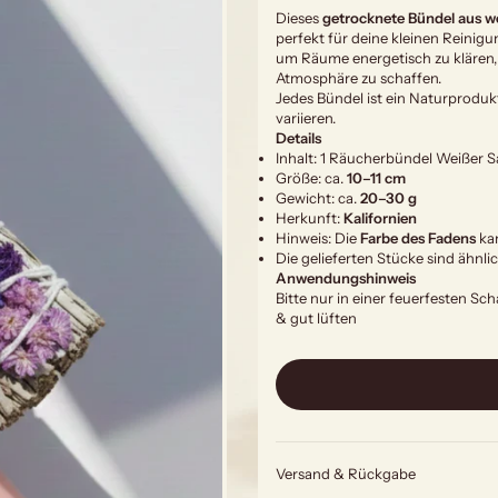
Dieses
getrocknete Bündel aus w
perfekt für deine kleinen Reinigun
um Räume energetisch zu klären, a
Atmosphäre zu schaffen.
Jedes Bündel ist ein Naturprodu
variieren.
Details
Inhalt: 1 Räucherbündel Weißer S
Größe: ca.
10–11 cm
Gewicht: ca.
20–30 g
Herkunft:
Kalifornien
Hinweis: Die
Farbe des Fadens
kan
Die gelieferten Stücke sind ähnli
Anwendungshinweis
Bitte nur in einer feuerfesten Sc
& gut lüften
Versand & Rückgabe