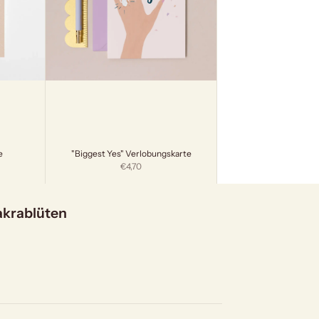
e
"Biggest Yes" Verlobungskarte
Angebot
€4,70
akrablüten