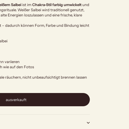
eißem Salbei
ist im
Chakra-Stil farbig umwickelt
und
gsrituale. Weißer Salbei wird traditionell genutzt,
lte Energien loszulassen und eine frische, klare
kt – dadurch können Form, Farbe und Bindung leicht
albei
n variieren
ch wie auf den Fotos
hale räuchern, nicht unbeaufsichtigt brennen lassen
ausverkauft