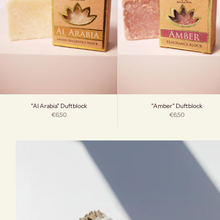
"Al Arabia" Duftblock
"Amber" Duftblock
Angebot
Angebot
€6,50
€6,50